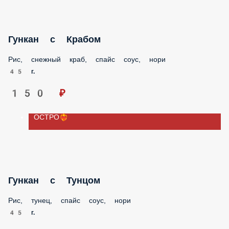
Гункан с Гребешком
Рис, гребешок, спайс соус, нори
45 г.
190 ₽
ОСТРО❤️‍🔥
Гункан с Крабом
Рис, снежный краб, спайс соус, нори